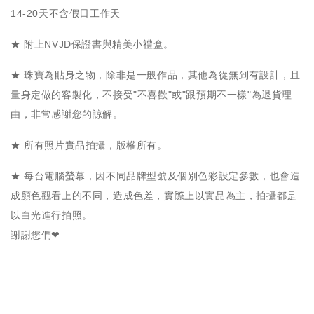
14-20天不含假日工作天
★ 附上NVJD保證書與精美小禮盒。
★ 珠寶為貼身之物，除非是一般作品，其他為從無到有設計，且
量身定做的客製化，不接受"不喜歡"或"跟預期不一樣"為退貨理
由，非常感謝您的諒解。
★ 所有照片實品拍攝，版權所有。
★ 每台電腦螢幕，因不同品牌型號及個別色彩設定參數，也會造
成顏色觀看上的不同，造成色差，實際上以實品為主，拍攝都是
以白光進行拍照。
謝謝您們❤