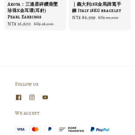
Akoya：三連星碎鑽垂墜
｜義大利18K金馬蹄寬手
珍珠K金耳環(耳針)
鍊 Italy 18KG bracelet
Pearl Earrings
Sale
NT$ 86,999
Regular
NT$ 99,000
Sale
NT$ 16,600
Regular
NT$ 18,000
price
price
price
price
Follow us
We accept