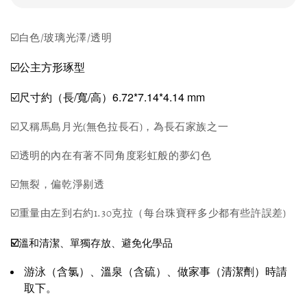
☑️白色/玻璃光澤/透明
☑️公主方形琢型
☑️尺寸約（長/寬/高）6.72*7.14*4.14 mm
☑️又稱馬島月光(無色拉長石)，為長石家族之一
☑️透明的內在有著不同角度彩虹般的夢幻色
☑️無裂，偏乾淨剔透
☑️重量由左到右約1.30克拉（每台珠寶秤多少都有些許誤差)
☑️
溫和清潔、單獨存放、避免化學品
游泳（含氯）、溫泉（含硫）、做家事（清潔劑）時請
取下。