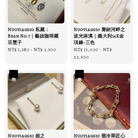
Nuoviaggio 私藏：
Nuoviaggio 賽納河畔之
Bean No.7｜藝妓咖啡藏
波光淋漓｜義大利14K金
豆墜子
項鍊-三色
Regular
NT$ 1,580
-
NT$ 3,500
Regular
NT$ 15,000
-
NT$
price
price
22,500
優惠
優惠
Nuoviaggio 姬之
Nuoviaggio 翡冷翠匠心