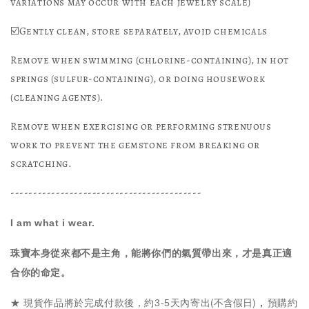
variations may occur with each jewelry scale)
☑️Gently clean, store separately, avoid chemicals
Remove when swimming (chlorine-containing), in hot
springs (sulfur-containing), or doing housework
(cleaning agents).
Remove when exercising or performing strenuous
work to prevent the gemstone from breaking or
scratching.
------------------------------------------
I am what i wear.
珠寶本身從來都不是主角，能將你們的氣質帶出來，才是真正適
合你的命定。
(不含假日)
，
★ 現貨作品將於完成付款後，約3-5天內寄出
預購約