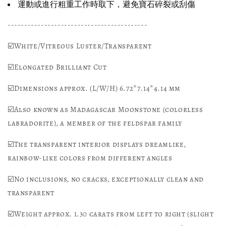
運動或進行粗重工作時取下，避免寶石碎裂或刮傷
------------------------------------------
☑️White/Vitreous Luster/Transparent
☑️Elongated Brilliant Cut
☑️Dimensions approx. (L/W/H) 6.72*7.14*4.14 mm
☑️Also known as Madagascar Moonstone (colorless
labradorite), a member of the feldspar family
☑️The transparent interior displays dreamlike,
rainbow-like colors from different angles
☑️No inclusions, no cracks, exceptionally clean and
transparent
☑️Weight approx. 1.30 carats from left to right (slight