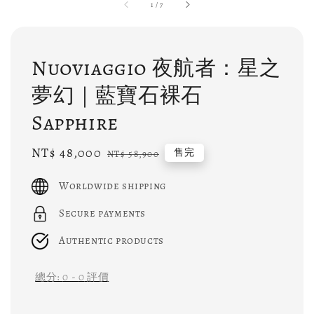
1
/
7
Nuoviaggio 夜航者：星之
夢幻｜藍寶石裸石
Sapphire
Sale
NT$ 48,000
Regular
售完
NT$ 58,900
price
price
Worldwide shipping
Secure payments
Authentic products
總分:
0
-
0
評價