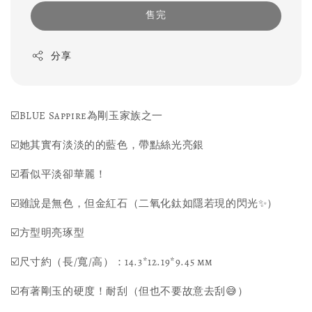
售完
分享
☑️BLUE Sappire為剛玉家族之一
☑️她其實有淡淡的的藍色，帶點絲光亮銀
☑️看似平淡卻華麗！
☑️雖說是無色，但金紅石（二氧化鈦如隱若現的閃光✨）
☑️方型明亮琢型
☑️尺寸約（長/寬/高）：14.3*12.19*9.45 mm
☑️有著剛玉的硬度！耐刮（但也不要故意去刮😅）