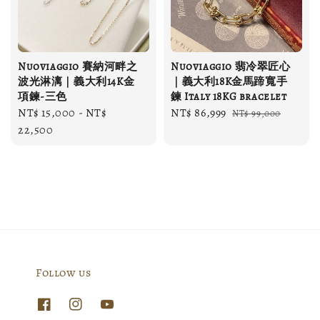
Nuoviaggio 賽納河畔之
Nuoviaggio 翡冷翠匠心
波光淋漓｜義大利14K金
｜義大利18K金馬蹄寬手
項鍊-三色
鍊 Italy 18KG bracelet
Regular
NT$ 15,000
-
NT$
Sale
NT$ 86,999
Regular
NT$ 99,000
price
22,500
price
price
Follow us