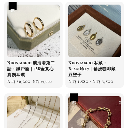
優惠
Nuoviaggio 航海者第二
Nuoviaggio 私藏：
話：獵戶座｜18K金實心
Bean No.7｜藝妓咖啡藏
真鑽耳環
豆墜子
Sale
NT$ 36,200
Regular
Regular
NT$ 1,580
-
NT$ 3,500
NT$ 39,000
price
price
price
優惠