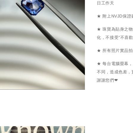
日工作天
★ 附上NVJD保
★ 珠寶為貼身之
化，不接受"不喜
★ 所有照片實品
★ 每台電腦螢幕
不同，造成色差，
謝謝您們❤