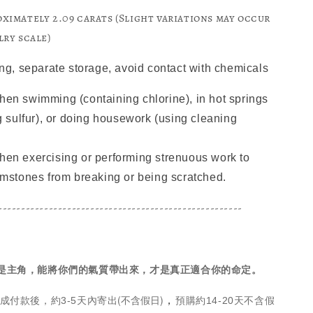
ximately 2.09 carats (Slight variations may occur
ry scale)
ing, separate storage, avoid contact with chemicals
n swimming (containing chlorine), in hot springs
g sulfur), or doing housework (using cleaning
n exercising or performing strenuous work to
mstones from breaking or being scratched.
-----------------------------------------------------
.
是主角，能將你們的氣質帶出來，才是真正適合你的命定。
(不含假日)
，
成付款後，約3-5天內寄出
預購約14-20天不含假