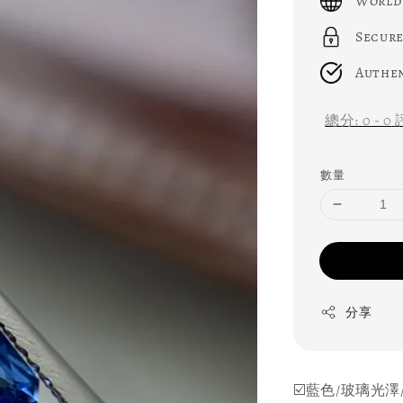
World
Secure
Authen
總分:
0
-
0
數量
分享
☑️藍色/玻璃光澤