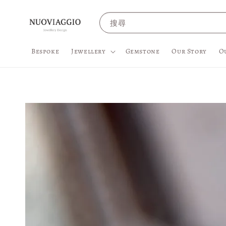
搜尋
Bespoke
Jewellery
Gemstone
Our Story
O