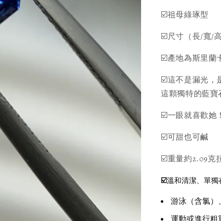
☑️祖母綠琢型
☑️尺寸（長/寬/高）：
☑️產地為斯里
☑️這不是漏光
這顆獨特的藍寶
☑️一眼就喜歡
☑️可甜也可鹹
☑️重量約2.0
☑️
溫和清潔、單獨
游泳（含氯）
運動或進行粗