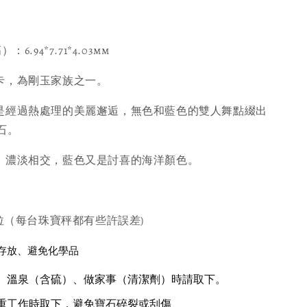
6.94*7.71*4.03mm
蘭卡，為剛玉家族之一。
，是經過熱處理的美麗邂逅，無色和藍色的雙人舞點綴出
石。
她！濃淡相交，藍色又是討喜的海洋顏色。
9克拉（每台珠寶秤都有些許誤差)
存放、避免化學品
、溫泉（含硫）、做家事（清潔劑）時請取下。
重工作時取下，避免寶石碎裂或刮傷