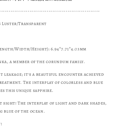
-----------------------------------------------------
s Luster/Transparent
ength/Width/Height): 6.94*7.71*4.03mm
anka, a member of the corundum family.
ght leakage; it's a beautiful encounter achieved
reatment. The interplay of colorless and blue
s this unique sapphire.
st sight! The interplay of light and dark shades,
g blue of the ocean.
!