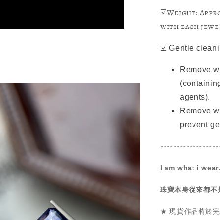
☑️Weight: Appro
with each jewel
☑️ Gentle clean
Remove whe
(containin
agents).
Remove whe
prevent ge
------------------
I am what i wear
珠寶本身從來都不
★ 現貨作品將於完