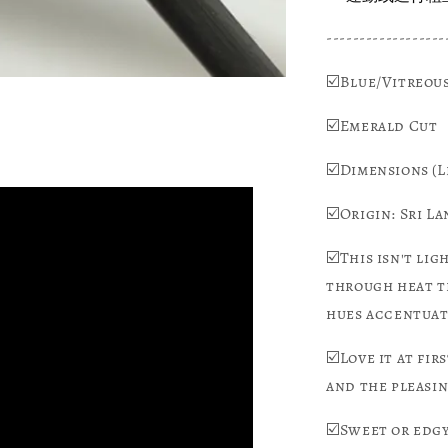
------------------
☑️Blue/Vitreou
☑️Emerald Cut
☑️Dimensions (L
☑️Origin: Sri L
☑️This isn't li
through heat t
hues accentuate
☑️Love it at fir
and the pleasin
☑️Sweet or edgy