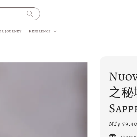
ur journey
Reference
Nuo
之秘
Sapp
Regular
NT$ 59,4
price