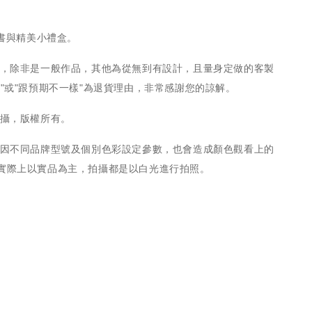
證書與精美小禮盒。
物，除非是一般作品，其他為從無到有設計，且量身定做的客製
歡"或"跟預期不一樣"為退貨理由，非常感謝您的諒解。
拍攝，版權所有。
，因不同品牌型號及個別色彩設定參數，也會造成顏色觀看上的
實際上以實品為主，拍攝都是以白光進行拍照。