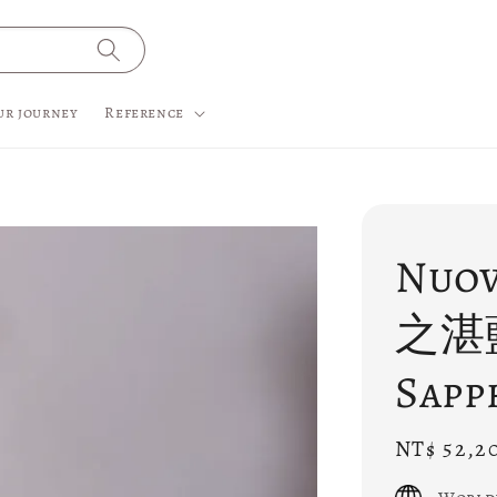
ur journey
Reference
Nuo
之湛
Sapp
Regular
NT$ 52,2
price