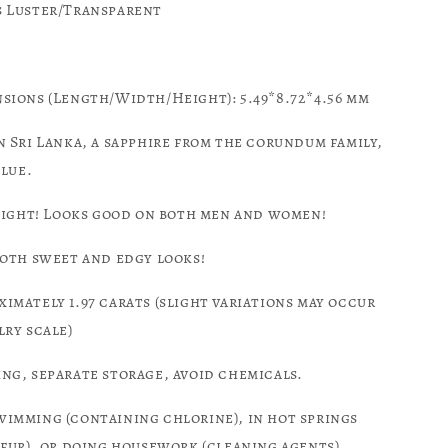
s Luster/Transparent
sions (Length/Width/Height): 5.49*8.72*4.56 mm
n Sri Lanka, a sapphire from the corundum family,
blue.
 sight! Looks good on both men and women!
both sweet and edgy looks!
imately 1.97 carats (slight variations may occur
ry scale)
ng, separate storage, avoid chemicals.
imming (containing chlorine), in hot springs
fur), or doing housework (cleaning agents).