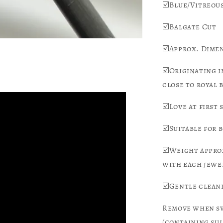
☑️Blue/Vitreou
☑️Balgate Cut
☑️Approx. Dimen
☑️Originating i
close to royal 
☑️Love at first
☑️Suitable for 
☑️Weight approx
with each jewel
☑️Gentle cleani
Remove when sw
(containing sul