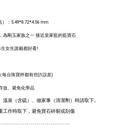
：5.49*8.72*4.56 mm
，為剛玉家族之一 接近皇家藍的藍寶石
男生女生誰戴都好看! 
拉（每台珠寶秤都有些許誤差) 
存放、避免化學品
、溫泉（含硫）、做家事（清潔劑）時請取下。
重工作時取下，避免寶石碎裂或刮傷
------------------------------------