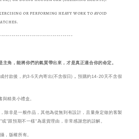
ercising or performing heavy work to avoid
ratches.
------------------------------------
.
是主角，能將你們的氣質帶出來，才是真正適合你的命定。
(不含假日)
，
成付款後，約3-5天內寄出
預購約14-20天不含假
證書與精美小禮盒。
物，除非是一般作品，其他為從無到有設計，且量身定做的客製
歡"或"跟預期不一樣"為退貨理由，非常感謝您的諒解。
拍攝，版權所有。