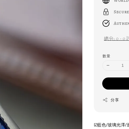
World
Secure
Authen
總分:
0
-
0
數量
分享
☑️藍色/玻璃光澤/