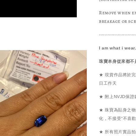
Remove when ex
breakage or sc
------------------
I am what i wear
珠寶本身從來都不
★ 現貨作品將於完
日工作天
★ 附上NVJD保
★ 珠寶為貼身之
化，不接受"不喜
★ 所有照片實品