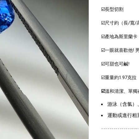
☑️
長型切割 
☑️尺寸約（長/寬/高）
☑️
產地為斯里蘭卡
☑️一眼就喜歡他! 
☑️可甜也可鹹! 
☑️重量約1.97克
☑️
溫和清潔、單獨
游泳（含氯）
運動或進行粗
------------------