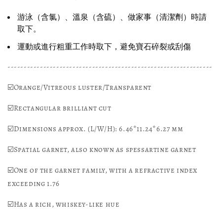
游泳（含氯）、溫泉（含硫）、做家事（清潔劑）時請
取下。
運動或進行粗重工作時取下，避免寶石碎裂或刮傷
---------------------------------------------------------------
☑️Orange/Vitreous luster/Transparent
☑️Rectangular brilliant cut
☑️Dimensions approx. (L/W/H): 6.46*11.24*6.27 mm
☑️Spatial garnet, also known as spessartine garnet
☑️One of the garnet family, with a refractive index
exceeding 1.76
☑️Has a rich, whiskey-like hue