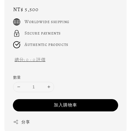
Regular
NT$ 5,500
price
Worldwide shipping
Secure payments
Authentic products
總分:
0
-
0
評價
數量
加入購物車
分享