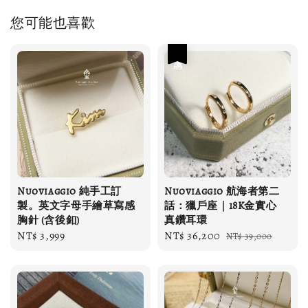
您可能也喜歡
優惠
Nuoviaggio 純手工訂
Nuoviaggio 航海者第二
製。英文字母手繪草寫感
話：獵戶座｜18K金實心
胸針 (含後釦)
真鑽耳環
Regular
NT$ 3,999
Sale
NT$ 36,200
Regular
NT$ 39,000
price
price
price