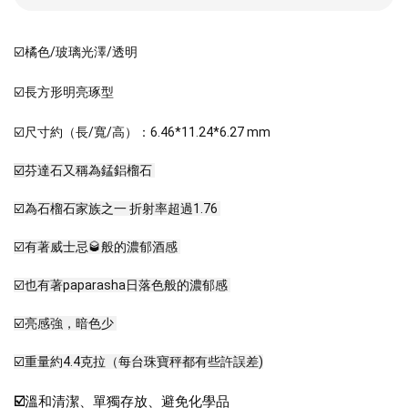
☑️
橘色/玻璃光澤/透明
☑️長方形明亮琢型
☑️尺寸約（長/寬/高）：6.46*11.24*6.27 mm
☑️
芬達石又稱為錳鋁榴石 
☑️
為石榴石家族之一 折射率超過1.76 
☑️有著威士忌🥃般的濃郁酒感 
☑️也有著paparasha日落色般的濃郁感 
☑️亮感強，暗色少 
☑️重量約4.4克拉（每台珠寶秤都有些許誤差)
☑️
溫和清潔、單獨存放、避免化學品